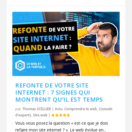
REFONTE DE VOTRE SITE
INTERNET : 7 SIGNES QUI
MONTRENT QU’IL EST TEMPS
par
Thomas SCELLIER
|
Actu
,
Comprendre le web
,
Conseils
d'experts
,
Site web
|
Vous vous posez la question « est-ce que je dois
refaire mon site internet ? ». Le web évolue en...