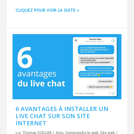
CLIQUEZ POUR VOIR LA SUITE »
6 AVANTAGES À INSTALLER UN
LIVE CHAT SUR SON SITE
INTERNET
par
Thomas SCELLIER
|
Actu
,
Comprendre le web
,
Site web
|