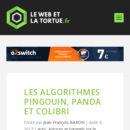
LES ALGORITHMES
PINGOUIN, PANDA
ET COLIBRI
Posté par
Jean-François BARON
|
Août 4,
2017
|
Actu
,
Astuces et tutoriels sur le